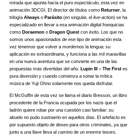
mirada que apunta hacia el puro espectáculo, esta vez en
animación 3DCGI. El director de títulos como
Returner
, la
trilogía
Always
o
Parásito
(en singular, el
live-action
) se ha
especializado en llevar a esa animación digital franquicias
como
Doraemon
o
Dragon Quest
con éxito. Los que no
somos unos apasionados de ese tipo de animación esta
vez tenemos que volver a mordernos la lengua: su
aplicación es extraordinaria, y funciona a las mil maravillas
en una nueva aventura que se convierte en una de las
propuestas más divertidas del año.
Lupin III – The First
es
pura diversión y cuando comienza a sonar la mítica
música de Yuji Ohno solamente nos queda disfrutar.
El McGuffin de esta vez se llama el diario Bresson, un libro
procedente de la Francia ocupada por los nazis que el
ladrón quiere robar por una cuestión casi familiar: su
abuelo no pudo sustraerlo en aquellos días. El artefacto es
por supuesto objeto de deseo para otros criminales, ya que
junto a una llave lleva al camino de un enorme tesoro.