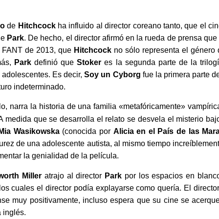
go
de
Hitchcock
ha influido al director coreano tanto, que el cin
de
Park
. De hecho, el director afirmó en la rueda de prensa que 
o, FANT de 2013, que
Hitchcock
no sólo representa el género de
más,
Park
definió que
Stoker
es la segunda parte de la trilo
 adolescentes. Es decir,
Soy un Cyborg
fue la primera parte de 
uturo indeterminado.
ulo, narra la historia de una familia «metafóricamente» vampíric
A medida que se desarrolla el relato se desvela el misterio baj
Mia Wasikowska
(conocida por
Alicia en el País de las Mara
durez de una adolescente autista, al mismo tiempo increíblemente
entar la genialidad de la película.
orth Miller
atrajo al director
Park
por los espacios en blanco
os cuales el director podía explayarse como quería. El director 
nse muy positivamente, incluso espera que su cine se acerque
 inglés.