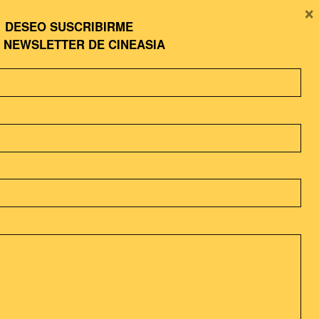
×
 venganza, el incesto, la
DESEO SUSCRIBIRME
e ser un producto Made in
A
NEWSLETTER DE CINEASIA
k
. En definitiva, el cineasta
 la película, incluso el
ico. Esta sería la manera