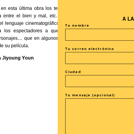
esta última obra los temas principales de su cine como la
a entre el bien y mal, etc. Por todo ello,
Stoker
, a pesar d
A L
l lenguaje cinematográfico y la filosofía de
Park Chan-woo
Tu nombre
 a los espectadores a que pongan en duda los diálogos de
rsonajes… que en algunos momentos pueden engañar al públ
de su película.
Tu correo electrónico
a Jiyoung Youn
Ciudad
Tu mensaje (opcional)