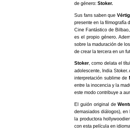
de género:
Stoker.
Sus fans saben que
Vérti
presente en la filmografía 
Cine Fantástico de Bilba
es el propio género. Ade
sobre la maduración de los
de crear la tercera en un f
Stoker
, como delata el tít
adolescente, India Stoker. 
interpretación sublime de
entre la inocencia y la ma
este modo contribuye a aum
El guión original de
Wentw
demasiados diálogos), en l
la productora hollywoodie
con esta película en idioma