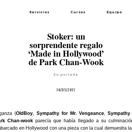
Servicios
Cursos
Equipo
Stoker: un
sorprendente regalo
‘Made in Hollywood’
de Park Chan-Wook
En portada
14/05/2013
nganza (
OldBoy
,
Sympathy for Mr. Vengeance
,
Sympathy 
ark Chan-wook
parecía que había llegado a su culminació
arcado en Hollywood con una pieza con la cual demuestra la t