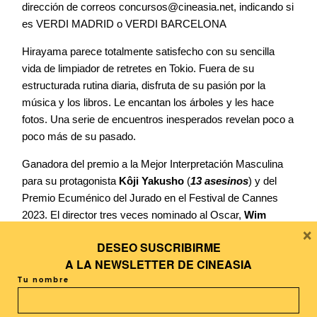
dirección de correos concursos@cineasia.net, indicando si
es VERDI MADRID o VERDI BARCELONA
Hirayama parece totalmente satisfecho con su sencilla
vida de limpiador de retretes en Tokio. Fuera de su
estructurada rutina diaria, disfruta de su pasión por la
música y los libros. Le encantan los árboles y les hace
fotos. Una serie de encuentros inesperados revelan poco a
poco más de su pasado.
Ganadora del premio a la Mejor Interpretación Masculina
para su protagonista
Kôji Yakusho
(
13 asesinos
) y del
Premio Ecuménico del Jurado en el Festival de Cannes
2023. El director tres veces nominado al Oscar,
Wim
×
Wenders
(
Paris, Texas
,
Cielo sobre Berlín
), rinde
DESEO SUSCRIBIRME
homenaje al cineasta japonés
Yasujirô Ozu
con esta
A LA
NEWSLETTER DE CINEASIA
reflexión profundamente conmovedora y poética sobre
Tu nombre
cómo encontrar la belleza en el mundo cotidiano que nos
rodea.