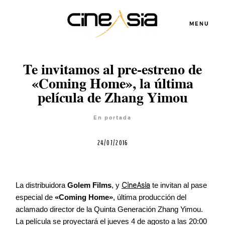
MENU
Te invitamos al pre-estreno de
Servicios
«Coming Home», la última
película de Zhang Yimou
Cursos
En portada
24/07/2016
Equipo
Blog
La distribuidora
Golem Films
, y
CineAsia
te invitan al pase
especial de
«Coming Home»
, última producción del
aclamado director de la Quinta Generación Zhang Yimou.
Agenda
La película se proyectará el jueves 4 de agosto a las 20:00