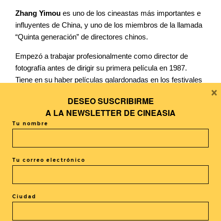
Zhang Yimou
es uno de los cineastas más importantes e
influyentes de China, y uno de los miembros de la llamada
“Quinta generación” de directores chinos.
Empezó a trabajar profesionalmente como director de
fotografía antes de dirigir su primera película en 1987.
Tiene en su haber películas galardonadas en los festivales
×
más importantes del mundo, entre ellas mencionaremos
DESEO SUSCRIBIRME
Sorgo Rojo
(1987), ganadora del Oso de Plata en el
A LA
NEWSLETTER DE CINEASIA
Festival de Berlín;
Semilla de crisantemo
(1990),
Tu nombre
nominada al Oscar a la Mejor Película de Habla No
Inglesa;
La linterna roja
(1991), ganadora del León de
Plata en el Festival de Venecia.
Tu correo electrónico
Tráiler VOSE
:
Coming Home
Ciudad