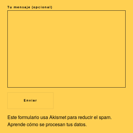
Tu mensaje (opcional)
COMPARTIR LA ENTRADA
@cineasia.online
SUSCRÍBETE A NUESTRA
Utilizamos cookies propias y de terceros para mejorar nuestros
Newsletter
servicios y la experiencia de usuario. Si continuas navegando,
Este formulario usa Akismet para reducir el spam.
consideramos que acepta su uso. Puedes cambiar la
Aprende cómo se procesan tus datos.
configuración u obtener más información.
Leer más
Aceptar