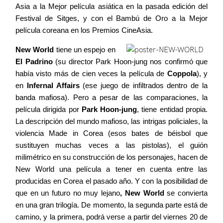
Asia a la Mejor película asiática en la pasada edición del
Contacto
Festival de Sitges, y con el Bambú de Oro a la Mejor
película coreana en los Premios CineAsia.
New World
tiene un espejo en
El Padrino
(su director Park Hoon-jung nos confirmó que
©2026 COPYRIGHT FLOTHEMES
había visto más de cien veces la película de
Coppola
), y
en
Infernal Affairs
(ese juego de infiltrados dentro de la
banda mafiosa). Pero a pesar de las comparaciones, la
película dirigida por
Park Hoon-jung
, tiene entidad propia.
La descripción del mundo mafioso, las intrigas policiales, la
violencia Made in Corea (esos bates de béisbol que
sustituyen muchas veces a las pistolas), el guión
milimétrico en su construcción de los personajes, hacen de
New World una película a tener en cuenta entre las
producidas en Corea el pasado año. Y con la posibilidad de
que en un futuro no muy lejano
, New World
se convierta
en una gran trilogía. De momento, la segunda parte está de
camino, y la primera, podrá verse a partir del viernes 20 de