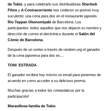
de Tokio
, y para celebrarlo sus distribuidoras
Sherlock
Contacto
Films
y
A Contracorriente
nos cedieron un premio muy
suculento: una cena para dos en el restaurante japonés
Rio Teppan Okonomiyaki
de Barcelona. Los
participantes: todos aquellos que nos dejaron su nombre y
dirección de correo el electrónico durante el
Salón del
©2026 COPYRIGHT FLOTHEMES
Cómic de Barcelona
.
Después de un sorteo a través de random.org el ganador
de la cena japonesa para dos es…
TONI ESTRADA
El ganador recibirá hoy mismo un email para ponernos de
acuerdo en como acceder a su delicioso premio.
Muchas gracias a todos los cineasiáticos por la
participación!
Maravillosa familia de Tokio