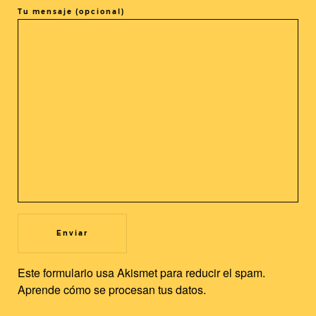
Tu mensaje (opcional)
COMPARTIR LA ENTRADA
@cineasia.online
SUSCRÍBETE A NUESTRA
Utilizamos cookies propias y de terceros para mejorar nuestros
Newsletter
servicios y la experiencia de usuario. Si continuas navegando,
Este formulario usa Akismet para reducir el spam.
consideramos que acepta su uso. Puedes cambiar la
Aprende cómo se procesan tus datos.
configuración u obtener más información.
Leer más
Aceptar