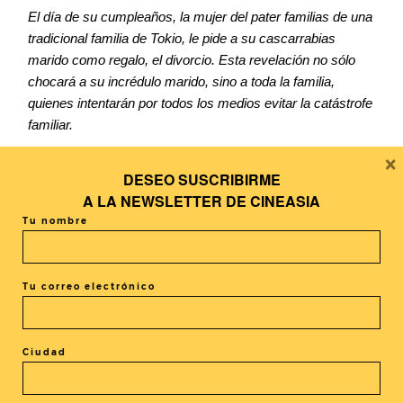
El día de su cumpleaños, la mujer del pater familias de una
tradicional familia de Tokio, le pide a su cascarrabias
marido como regalo, el divorcio. Esta revelación no sólo
chocará a su incrédulo marido, sino a toda la familia,
quienes intentarán por todos los medios evitar la catástrofe
familiar.
×
La nueva película de Yoji Yamada nos trae esta comedia
DESEO SUSCRIBIRME
familiar en la que el director vuelve a reunir a los 8 actores
A LA
NEWSLETTER DE CINEASIA
de «Una familia de Tokio», ganadora de la Espiga de Oro
Tu nombre
en Valladolid el 2013, esta vez encarnando a la caótica y
divertida familia de los Hirata.
Trailer V.E.: https://www.youtube.com/watch?v=EBhun-
Tu correo electrónico
MhLo8
Ciudad