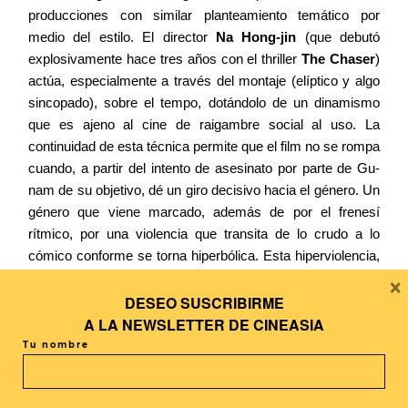
producciones con similar planteamiento temático por
medio del estilo. El director
Na Hong-jin
(que debutó
explosivamente hace tres años con el thriller
The Chaser
)
actúa, especialmente a través del montaje (elíptico y algo
sincopado), sobre el tempo, dotándolo de un dinamismo
que es ajeno al cine de raigambre social al uso. La
continuidad de esta técnica permite que el film no se rompa
cuando, a partir del intento de asesinato por parte de Gu-
nam de su objetivo, dé un giro decisivo hacia el género. Un
género que viene marcado, además de por el frenesí
rítmico, por una violencia que transita de lo crudo a lo
cómico conforme se torna hiperbólica. Esta hiperviolencia,
×
que una vez estalla será irrefrenable, sin duda dará que
hablar (y ahuyentará a muchos espectadores), como ya
DESEO SUSCRIBIRME
sucedió con la de
I Saw the Devil
(
Encontré al Diablo
) de
A LA
NEWSLETTER DE CINEASIA
Kim Ji-woon
; pero lo lógico sería aceptarla como una
Tu nombre
figura de estilo de un cineasta, un género y una
cinematografía que han convertido el sufrimiento de la