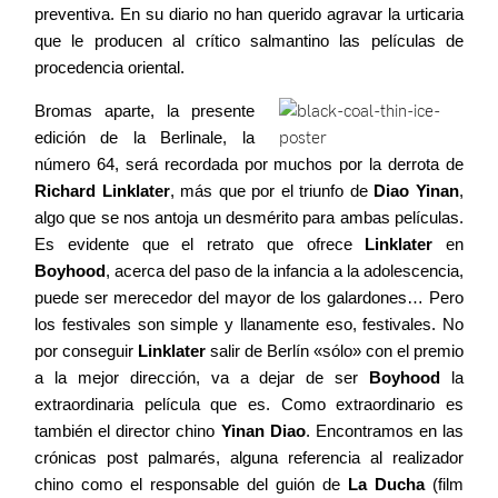
preventiva. En su diario no han querido agravar la urticaria
que le producen al crítico salmantino las películas de
procedencia oriental.
Agenda
Bromas aparte, la presente
edición de la Berlinale, la
Contacto
número 64, será recordada por muchos por la derrota de
Richard Linklater
, más que por el triunfo de
Diao Yinan
,
algo que se nos antoja un desmérito para ambas películas.
Es evidente que el retrato que ofrece
Linklater
en
Boyhood
, acerca del paso de la infancia a la adolescencia,
©2026 COPYRIGHT FLOTHEMES
puede ser merecedor del mayor de los galardones… Pero
los festivales son simple y llanamente eso, festivales. No
por conseguir
Linklater
salir de Berlín «sólo» con el premio
a la mejor dirección, va a dejar de ser
Boyhood
la
extraordinaria película que es. Como extraordinario es
también el director chino
Yinan Diao
. Encontramos en las
crónicas post palmarés, alguna referencia al realizador
chino como el responsable del guión de
La Ducha
(film