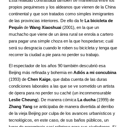
Esta realidad contrastada también se manifiesta entre los
propios pequineses y los aldeanos que vienen de la China
continental y que son tratados como simples inmigrantes
de las provincias interiores. De ello da fe
La bicicleta de
Pequín
de
Wang Xiaoshuai
(2001), en la que un
muchacho que viene de un área rural se enrola a cartero
para pagar una simple choza en la que hospedarse; cuál
será su desgracia cuando le roben su bicicleta y tenga que
recorrer la ciudad a pie para no perder su trabajo.
El espectador de los años 90 también descubrió esa
Beijing más refinada y bohemia en
Adiós a mi concubina
(1993) de
Chen Kaige
, que daba cuenta de las duras
condiciones laborales a las que se ve sometido un artista
de ópera para no perder su caché (un inconmensurable
Leslie Cheung
). De manera cómica
La ducha
(1999) de
Zhang Yang
se anticipaba de manera divertida al derribo
de la vieja Beijing por culpa de los avances urbanísticos y
tecnológicos, en este caso, de sus baños públicos, un
lugar de peregrinaje casi religioso para sus ciudadanos. Sí,