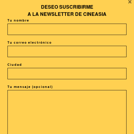
×
diva
Ruan Lingyu
, la primera gran estrella del cine chino
DESEO SUSCRIBIRME
que triunfó en el Shanghái de los años 30 y cuya carrera
A LA
NEWSLETTER DE CINEASIA
estuvo marcada por los claroscuros que envolvían su vida
Tu nombre
personal.
Próxima parada…. nos vamos a Hong Kong…
Tu correo electrónico
Por Eduard Terrades Vicens
Ciudad
Tu mensaje (opcional)
COMPARTIR LA ENTRADA