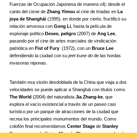
Fuerzas de Ocupación Japonesa de manera vil): desde el
canto del cisne de
Zhang Yimou
al cine de tríadas en
La
joya de Shanghái
(1995), en donde por cierto, fructificó su
relación amorosa con
Gong Li
, hasta la película de
espionaje político
Deseo, peligro
(2007) de
Ang Lee
,
pasando por el cine de artes marciales de vindicación
patriótica en
Fist of Fury
(1972), con un
Bruce Lee
defendiendo la ciudad con su
jeet kune do
de las hordas
invasoras niponas.
También esa visión desdoblada de la China que viaja a dos
velocidades se puede aplicar a Shanghái con títulos como
The World
(2004) del naturalista
Jia Zhang-ke
, que
explora el vacío existencial a través de un paseo casi
turístico por un parque de atracciones de la ciudad que
recrea los principales monumentos del mundo. Como
colofón final recomendamos
Center Stage
de
Stanley
Kwan
con una bellísima
Maggie Cheung
encarnando a la