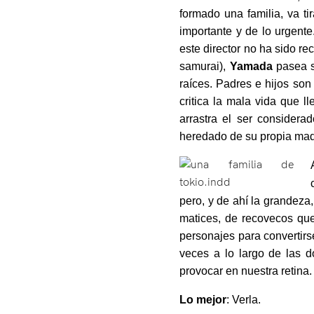
formado una familia, va ti
importante y de lo urgent
este director no ha sido re
samurai),
Yamada
pasea s
raíces. Padres e hijos son
critica la mala vida que l
arrastra el ser considera
heredado de su propia mad
pero, y de ahí la grandeza
matices, de recovecos qu
personajes para convertir
veces a lo largo de las 
provocar en nuestra retina
Lo mejor
: Verla.