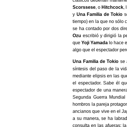
clásicos deberían mantene
Scorssese
, o
Hitchcock
,
y
Una Familia de Tokio
se
tiempo) en la que no sólo c
se ha contado por dos di
Ozu
escribió y dirigió la 
que
Yoji Yamada
lo hace e
algo que el espectador per
Una Familia de Tokio
se 
síntesis del paso de la vid
mediante elipsis en las q
el espectador. Sabe él qu
espectador de una manera 
Segunda Guerra Mundial 
hombros la pareja protagon
ancianos que vive en el Ja
a su manera, se ha labrad
consulta en las afueras; l