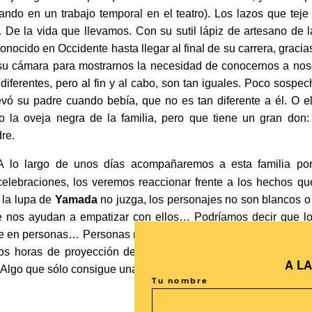
rando en un trabajo temporal en el teatro). Los lazos que tej
e. De la vida que llevamos. Con su sutil lápiz de artesano de
conocido en Occidente hasta llegar al final de su carrera, gracias
u cámara para mostrarnos la necesidad de conocernos a noso
 diferentes, pero al fin y al cabo, son tan iguales. Poco sospec
levó su padre cuando bebía, que no es tan diferente a él. O e
do la oveja negra de la familia, pero que tiene un gran do
re.
A
lo largo de unos días acompañaremos a esta familia por 
celebraciones, los veremos reaccionar frente a los hechos qu
, la lupa de
Yamada
no juzga, los personajes no son blancos o
e nos ayudan a empatizar con ellos… Podríamos decir que lo
se en personas… Personas no tan diferentes a nosotros, espec
dos horas de proyección dejemos aflorar la sensibilidad ant
A L
. Algo que sólo consigue una obra maestra.
Una Famila de Tok
Tu nombre