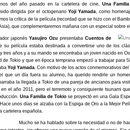
enos del año pasado en la cartelera de cine,
Una Familia
 sido dirigida por el octogenario
Yoji Yamada
, como homenaj
mos la crítica de la película (recordad que se hizo con el Bam
sia), que complementaremos mañana con un especial sobre el
zador japonés
Yasujiro Ozu
presentaba
Cuentos de
su película estaba destinada a convertirse uno de los clási
 y tres años y a su mando se encontraba un joven nacido en O
ad de Tokio y que en época temprana empezó a trabajar para 
maba
Yoji Yamada
. Con motivo de los actos conmemorativos del 
 el que un día fuera su alumno, ha querido rendirle un homen
arraba la llegada a Tokio de una pareja de ancianos para visita
e en el año 2011, pero el terremoto y consiguiente tsunami q
roducción.
Una Familia de Tokio
se proyectó en una Gala Espec
Hace unos días se alzaba con la Espiga de Oro a la Mejor Pelí
la cartelera española.
Mucho se ha hablado sobre la necesidad o no de hac