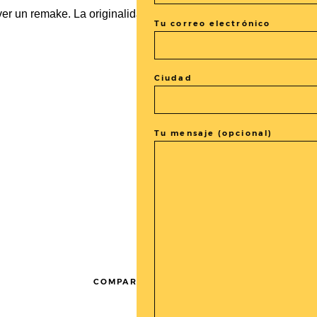
l ver un remake. La originalidad, según
Gaudí
, era la vuelta al or
Tu correo electrónico
Ciudad
Tu mensaje (opcional)
COMPARTIR LA ENTRADA