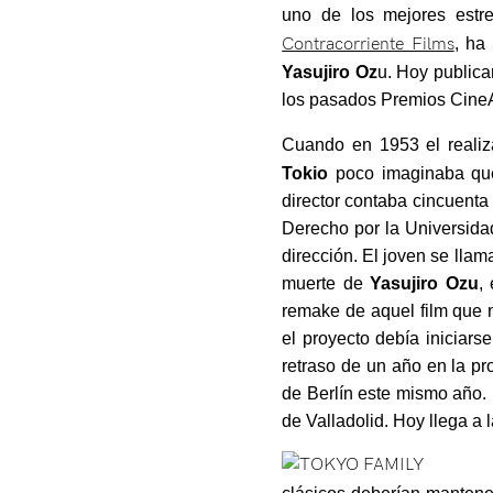
uno de los mejores estr
Contracorriente Films
, ha
Yasujiro Oz
u. Hoy publica
los pasados Premios CineA
Cuando en 1953 el reali
Tokio
poco imaginaba que 
director contaba cincuenta
Derecho por la Universid
dirección. El joven se lla
muerte de
Yasujiro Ozu
,
remake de aquel film que n
el proyecto debía iniciars
retraso de un año en la p
de Berlín este mismo año. 
de Valladolid. Hoy llega a 