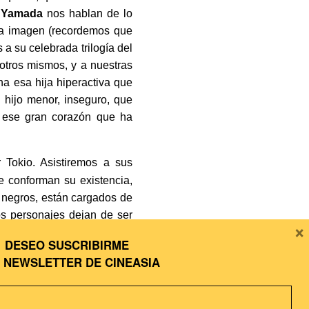
e
Yamada
nos hablan de lo
 la imagen (recordemos que
 a su celebrada trilogía del
tros mismos, y a nuestras
ha esa hija hiperactiva que
l hijo menor, inseguro, que
n: ese gran corazón que ha
Tokio. Asistiremos a sus
e conforman su existencia,
 negros, están cargados de
s personajes dejan de ser
×
tadores. De ahí que muchas
DESEO SUSCRIBIRME
e lo que una imagen puede
A
NEWSLETTER DE CINEASIA
io
, lo es.