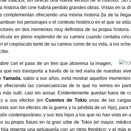
rse intactos, sin ofrecer una nueva versión de sí mismos. Sin
 la historia del cine habría perdido grandes obras. Vistas en la d
 complementan ofreciendo una misma historia (la de la llegad
ambian los personajes o el contexto histórico en el que se sitú
rectores en dos momentos muy definidos de su propia histori
película en pleno esplendor de su carrera cuando contaba cinc
n el crepúsculo tanto de su carrera como de su vida, a los och
cibe.
abre con el paso de un tren que atraviesa la imagen,
a que nos transporta a través de la red viaria de nuestras vive
ue
Yamada
, sabio a sus años, evita mostrar aquellos momentos
e ofreciendo las consecuencias de lo que no vemos en panta
más sutil, casi sin avisar. Evidentemente quedan fuera de con
y a sus efectos (en
Cuentos de Tokio
unas de las cargas
ista son los efectos de la guerra y la pérdida de un hijo), para
pón contemporáneo, y sus tres hijos a los que no han visto en
o su propio futuro en la gran urbe de Tokio (el mayor, médico
a hija regenta una peluquería con un ritmo frenético; y el más