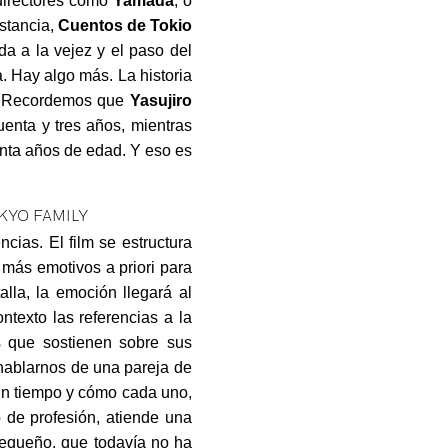
 directores como
Yamada
, o
istancia,
Cuentos de Tokio
a a la vejez y el paso del
a. Hay algo más. La historia
a. Recordemos que
Yasujiro
uenta y tres años, mientras
enta años de edad. Y eso es
ncias. El film se estructura
 más emotivos a priori para
lla, la emoción llegará al
texto las referencias a la
 que sostienen sobre sus
 hablarnos de una pareja de
 un tiempo y cómo cada uno,
 de profesión, atiende una
 pequeño, que todavía no ha