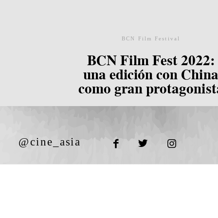
BCN Film Festival
BCN Film Fest 2022:
una edición con Chin
como gran protagonist
@cine_asia