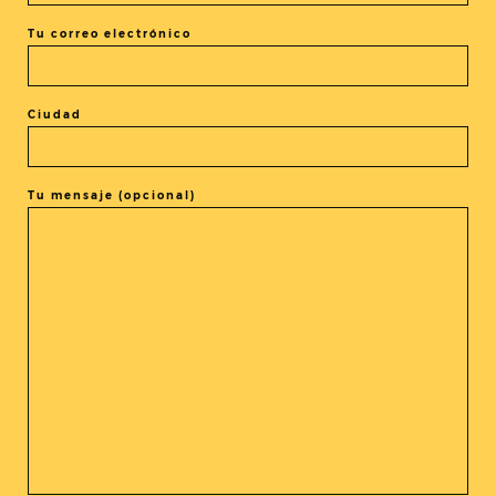
Agenda semanal
Tu correo electrónico
Agenda semanal del 2 al 8 de
mayo
Ciudad
Tu mensaje (opcional)
Anteriores Posts
1
…
11
12
13
14
15
16
Siguientes Posts
@cine_asia