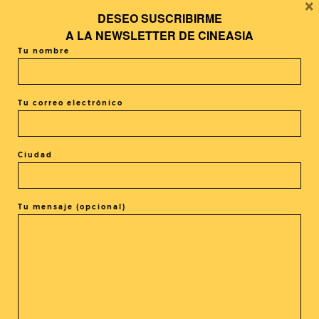
×
DESEO SUSCRIBIRME
A LA
NEWSLETTER DE CINEASIA
Tu nombre
Tu correo electrónico
Animación
Un paseo por el Salón del
Ciudad
Manga de Barcelona 2013
Tu mensaje (opcional)
1
2
3
4
Siguientes Posts