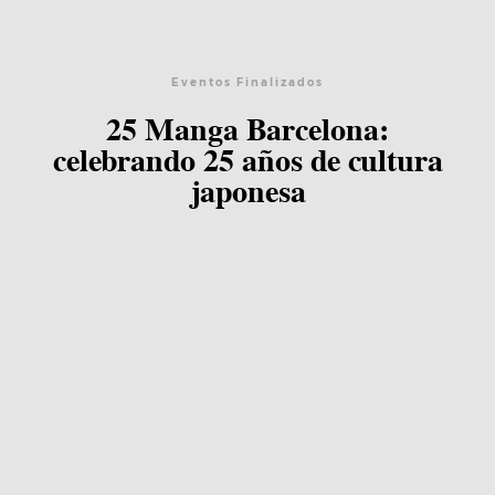
Blog
Eventos Finalizados
Agenda
25 Manga Barcelona:
celebrando 25 años de cultura
Contacto
japonesa
©2026 COPYRIGHT FLOTHEMES