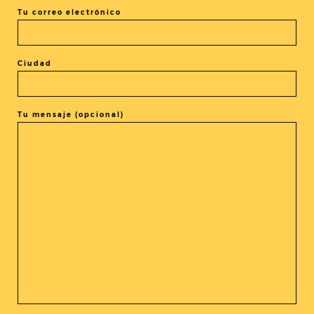
Tu correo electrónico
La frase de la semana: Ángel
Sala director del Festival de
Sitges “Este año Sitges es un
Ciudad
festival de grandes nombres»
Tu mensaje (opcional)
Anteriores Posts
1
2
@cine_asia