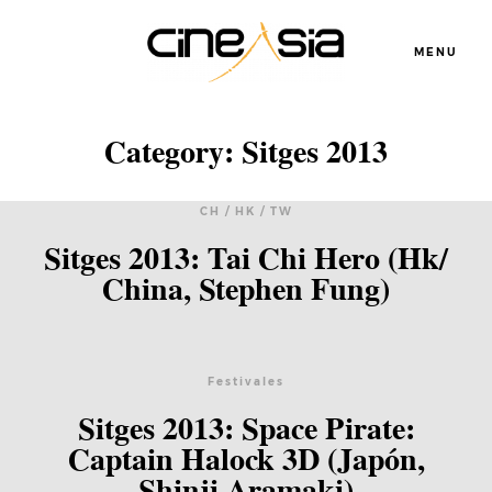
MENU
Category: Sitges 2013
CH / HK / TW
Sitges 2013: Tai Chi Hero (Hk/
Servicios
China, Stephen Fung)
Cursos
Festivales
Equipo
Sitges 2013: Space Pirate:
Captain Halock 3D (Japón,
Shinji Aramaki)