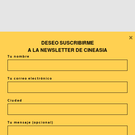
×
DESEO SUSCRIBIRME
A LA
NEWSLETTER DE CINEASIA
Tu nombre
DVD / Blu ray
Tu correo electrónico
Road to de Salón del Cómic. A
Bittersweet Life (Corea, 2005)
Ciudad
Tu mensaje (opcional)