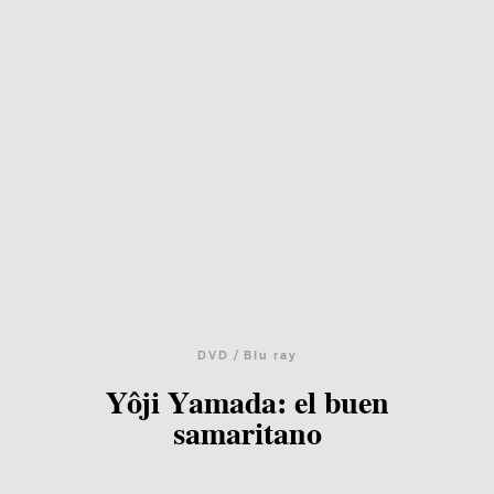
DVD / Blu ray
Yôji Yamada: el buen
samaritano