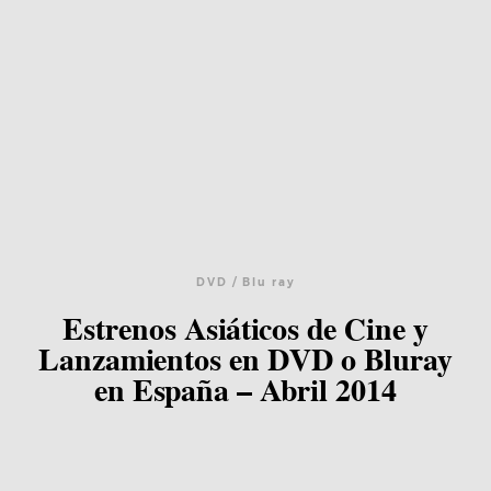
Blog
Agenda
Contacto
DVD / Blu ray
Estrenos Asiáticos de Cine y
©2026 COPYRIGHT FLOTHEMES
Lanzamientos en DVD o Bluray
en España – Abril 2014