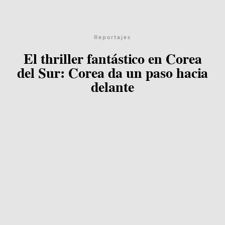
Equipo
Blog
Reportajes
El thriller fantástico en Corea
del Sur: Corea da un paso hacia
Agenda
delante
Contacto
©2026 COPYRIGHT FLOTHEMES