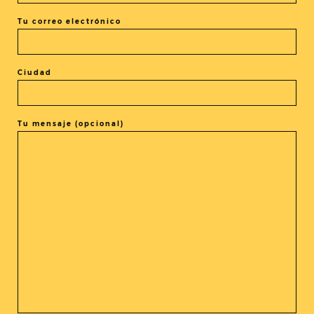
Reportajes
Tu correo electrónico
La vida de los demás: El cine
iraní en la encrucijada
Ciudad
Tu mensaje (opcional)
Anteriores Posts
1
…
3
4
5
6
7
…
21
Siguientes Posts
@cine_asia